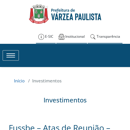
Skip
to
FUSSBE – Várzea
content
Paulista
E-SIC
Institucional
Transparência
Toggle navigation
Início
/
Investimentos
Investimentos
Fussbe – Atas de Reunião –