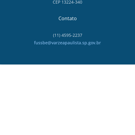
CEP 13224-340
Contato
(11) 4595-2237
fussbe@varzeapaulista.sp.gov.br