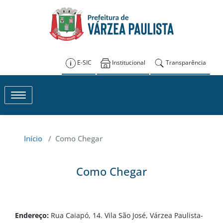
Skip
to
FUSSBE – Várzea
content
Paulista
E-SIC
Institucional
Transparência
Toggle navigation
Início
/
Como Chegar
Como Chegar
Endereço:
Rua Caiapó, 14. Vila São José, Várzea Paulista-